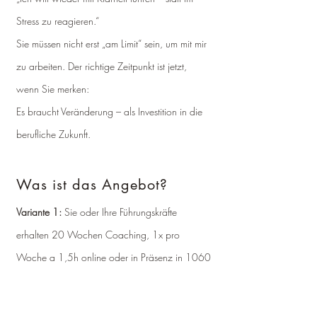
Stress zu reagieren.“
Sie müssen nicht erst „am Limit“ sein, um mit mir
zu arbeiten. Der richtige Zeitpunkt ist jetzt,
wenn Sie merken:
Es braucht Veränderung – als Investition in die
berufliche Zukunft.
Was ist das Angebot?
Variante 1:
Sie oder Ihre Führungskräfte
erhalten 20 Wochen Coaching, 1x pro
Woche a 1,5h online oder in Präsenz in 1060
Wien. Zu Beginn werden realistische, aber
ambitionierte, Ziele für diese 20 Wochen