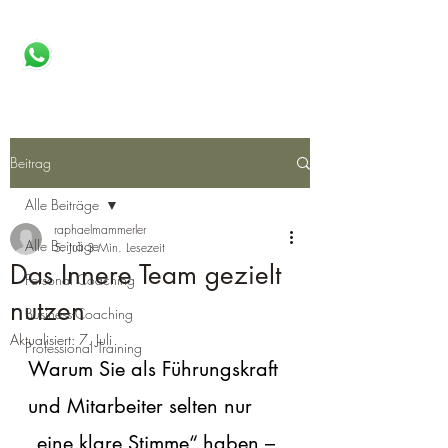
RAPHAEL MAMMERLER
Coaching | Training | Supervision
Beitrag
Alle Beiträge
raphaelmammerler
Alle Beiträge
5. Juli
3 Min. Lesezeit
Das Innere Team gezielt
Personal Coaching
nutzen
Business-Coaching
Aktualisiert:
7. Juli
Professional Training
Warum Sie als Führungskraft 
und Mitarbeiter selten nur 
„eine klare Stimme“ haben – 