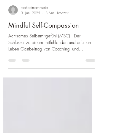
raphaelmammerler
3. Juni 2025
3 Min. Lesezeit
Mindful Self-Compassion
Achtsames Selbstmitgefühl (MSC) - Der
Schlüssel zu einem mitfühlenden und erfüllten
Leben Gastbeitrag von Coaching- und
Achtsamkeitskollegin Vanessa Lakatos-Troll,
MSc. Unsere privaten und beruflichen
Lebenssituationen sind oft nicht so wie wir sie
gerne hätten. Wir machen Fehler, Erwartungen
werden enttäuscht, berufliche Rückschläge
passieren, wir treffen unglückliche
Entscheidungen, unsere Beziehungen sind
belastet oder enden sogar…. Das sind Gründe
entweder in Selbstmitlei